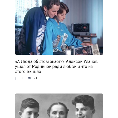
«А Люда об этом знает?» Алексей Уланов
ушёл от Родниной ради любви и что из
этого вышло
0
91