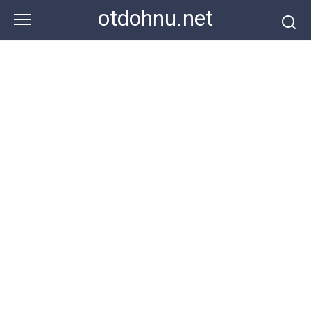
Перейти
otdohnu.net
к
контенту