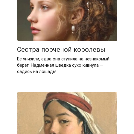
Сестра порченой королевы
Ее унизили, едва она ступила на незнакомый
берег. Надменная шведка сухо кивнула —
садись на лошадь!