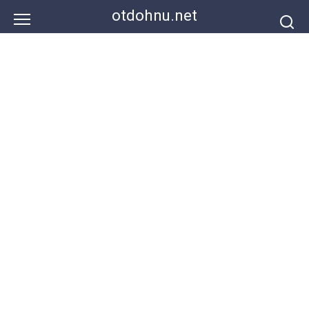
Перейти
otdohnu.net
к
контенту