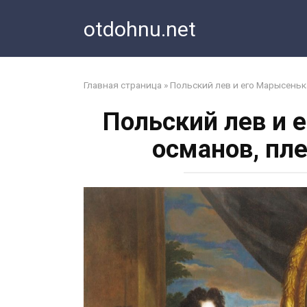
Перейти
otdohnu.net
к
контенту
Главная страница
»
Польский лев и его Марысеньк
Польский лев и 
османов, пл