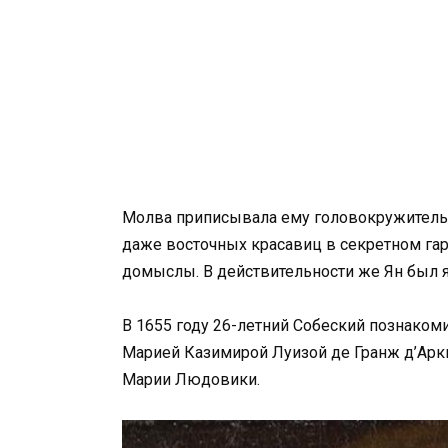
Молва приписывала ему головокружитель
даже восточных красавиц в секретном гар
домыслы. В действительности же Ян был
В 1655 году 26-летний Собеский познаком
Марией Казимирой Луизой де Гранж д’Аркь
Марии Людовики.