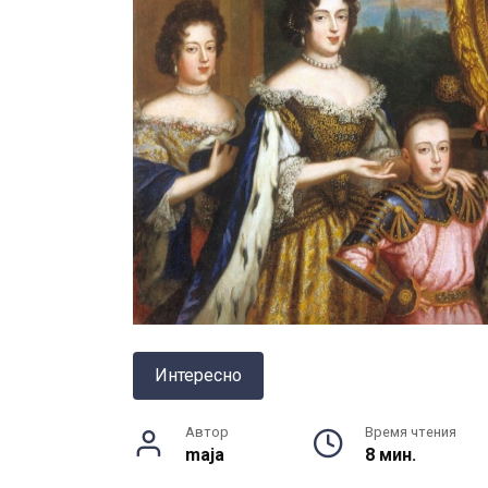
Интересно
Автор
Время чтения
maja
8 мин.