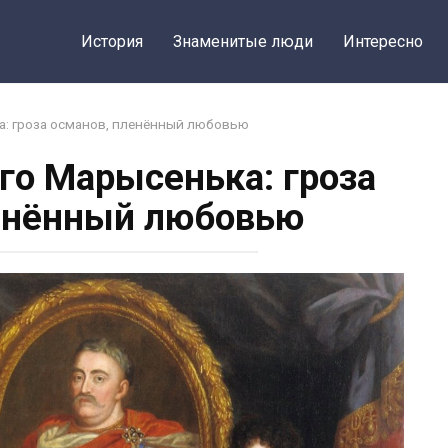
История
Знаменитые люди
Интересно
а: гроза османов, пленённый любовью
его Марысенька: гроза
енённый любовью