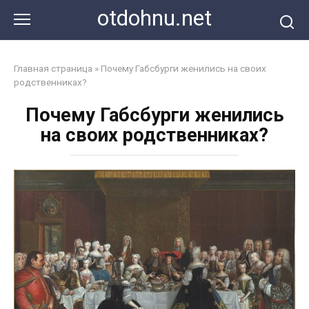
Перейти
otdohnu.net
к
контенту
Главная страница
»
Почему Габсбурги женились на своих
родственниках?
Почему Габсбурги женились
на своих родственниках?