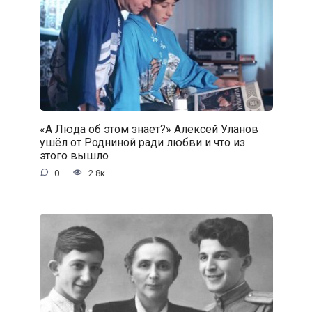
«А Люда об этом знает?» Алексей Уланов
ушёл от Родниной ради любви и что из
этого вышло
0
2.8к.