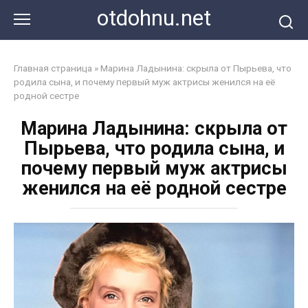
Перейти
otdohnu.net
к
контенту
Главная страница
»
Марина Ладынина: скрыла от Пырьева, что
родила сына, и почему первый муж актрисы женился на её
родной сестре
Марина Ладынина: скрыла от
Пырьева, что родила сына, и
почему первый муж актрисы
женился на её родной сестре