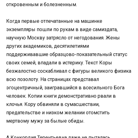
откровенным и болезненным.
Когда первые отпечатанные на машинке
экземпляры пошли по рукам в виде самиздата,
научную Москву затрясло от негодования. Жены
других академиков, десятилетиями
поддерживавшие образцово-показательный статус
своих семей, впадали в истерику. Текст Коры
безжалостно соскабливал с фигуры великого физика
всю позолоту. На страницах представал
эгоцентричный, заигравшийся в всесильного Бога
человек. Копии книги демонстративно рвали в
клочья. Кору обвиняли в сумасшествии,
предательстве и низком желании отомстить
мертвому мужу за былые обиды.
А Конкордия Терентьевна даже не пыталась