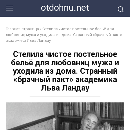
Перейти
otdohnu.net
к
контенту
Главная страница
»
Стелила чистое постельное бельё для
любовниц мужа и уходила из дома. Странный «брачный пакт»
академика Льва Ландау
Стелила чистое постельное
бельё для любовниц мужа и
уходила из дома. Странный
«брачный пакт» академика
Льва Ландау