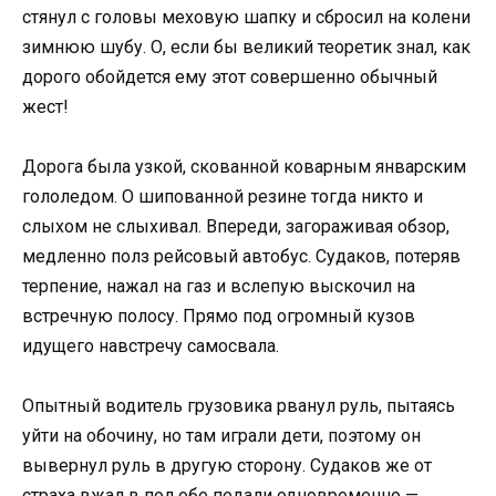
стянул с головы меховую шапку и сбросил на колени
зимнюю шубу. О, если бы великий теоретик знал, как
дорого обойдется ему этот совершенно обычный
жест!
Дорога была узкой, скованной коварным январским
гололедом. О шипованной резине тогда никто и
слыхом не слыхивал. Впереди, загораживая обзор,
медленно полз рейсовый автобус. Судаков, потеряв
терпение, нажал на газ и вслепую выскочил на
встречную полосу. Прямо под огромный кузов
идущего навстречу самосвала.
Опытный водитель грузовика рванул руль, пытаясь
уйти на обочину, но там играли дети, поэтому он
вывернул руль в другую сторону. Судаков же от
страха вжал в пол обе педали одновременно —