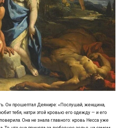
ть. Он прошептал Деянире: «Послушай, женщина,
юбит тебя, натри этой кровью его одежду — и его
поверила. Она не знала главного: кровь Несса уже
. То, что она приняла за любовное зелье, на самом