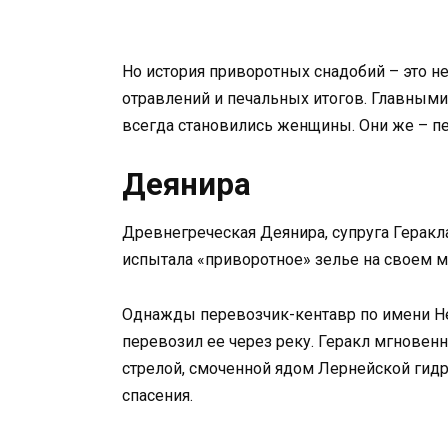
Но история приворотных снадобий – это не
отравлений и печальных итогов. Главными
всегда становились женщины. Они же – пе
Деянира
Древнегреческая Деянира, супруга Геракла
испытала «приворотное» зелье на своем му
Однажды перевозчик-кентавр по имени Не
перевозил ее через реку. Геракл мгновенн
стрелой, смоченной ядом Лернейской гид
спасения.