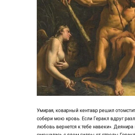
Умирая, коварный кентавр решил отомсти
собери мою кровь. Если Геракл вдруг разл
любовь вернется к тебе навеки». Деянира 
смешалась с ядом гидры от стрелы Геракла