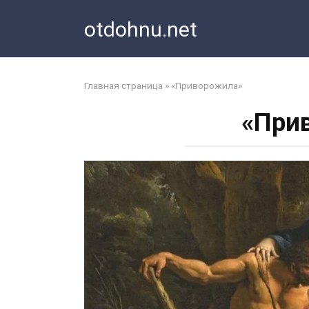
Перейти
otdohnu.net
к
контенту
Главная страница
»
«Приворожила»
«При