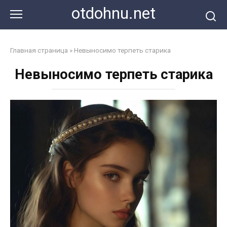
Перейти
otdohnu.net
к
контенту
Главная страница
»
Невыносимо терпеть старика
Невыносимо терпеть старика