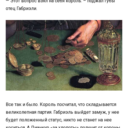
— Этот вопрос взял на себя король. – поджал губы
отец Габриэли.
Все так и было. Король посчитал, что складывается
великолепная партия. Габриэль выйдет замуж, у нее
будет положенный статус, никто не станет на нее
коситься. А Лианкур «за хлопоты» получит от короны