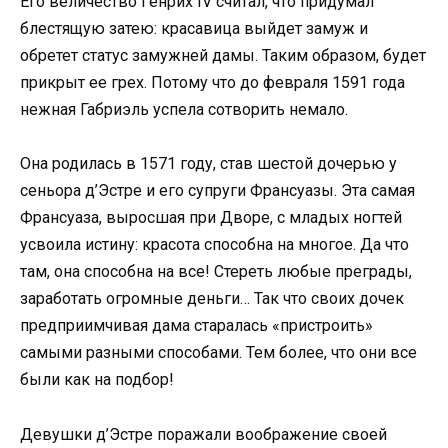
Его величество Генрих IV считал, что придумал
блестящую затею: красавица выйдет замуж и
обретет статус замужней дамы. Таким образом, будет
прикрыт ее грех. Потому что до февраля 1591 года
нежная Габриэль успела сотворить немало.
Она родилась в 1571 году, став шестой дочерью у
сеньора д’Эстре и его супруги Франсуазы. Эта самая
Франсуаза, выросшая при Дворе, с младых ногтей
усвоила истину: красота способна на многое. Да что
там, она способна на все! Стереть любые преграды,
заработать огромные деньги… Так что своих дочек
предприимчивая дама старалась «пристроить»
самыми разными способами. Тем более, что они все
были как на подбор!
Девушки д’Эстре поражали воображение своей