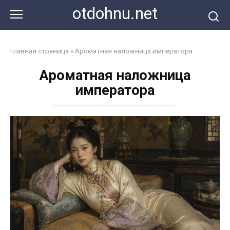
Перейти
otdohnu.net
к
контенту
Главная страница
»
Ароматная наложница императора
Ароматная наложница
императора