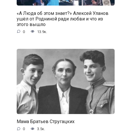
«А Люда об этом знает?» Алексей Уланов
ушёл от Родниной ради любви и что из
этого вышло
0
13.9к.
Мама Братьев Стругацких
0
3.5к.