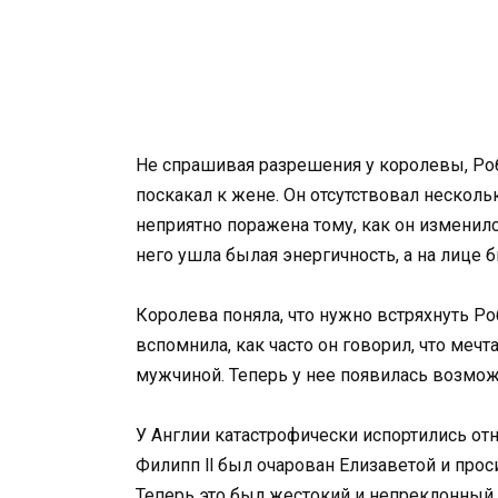
Не спрашивая разрешения у королевы, Робе
поскакал к жене. Он отсутствовал несколь
неприятно поражена тому, как он изменился
него ушла былая энергичность, а на лице
Королева поняла, что нужно встряхнуть Ро
вспомнила, как часто он говорил, что меч
мужчиной. Теперь у нее появилась возмо
У Англии катастрофически испортились отн
Филипп ll был очарован Елизаветой и прос
Теперь это был жестокий и непреклонный 