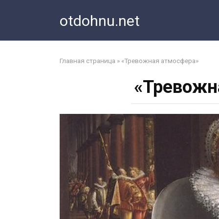
Перейти
otdohnu.net
к
контенту
Главная страница
»
«Тревожная атмосфера»
«Тревожн