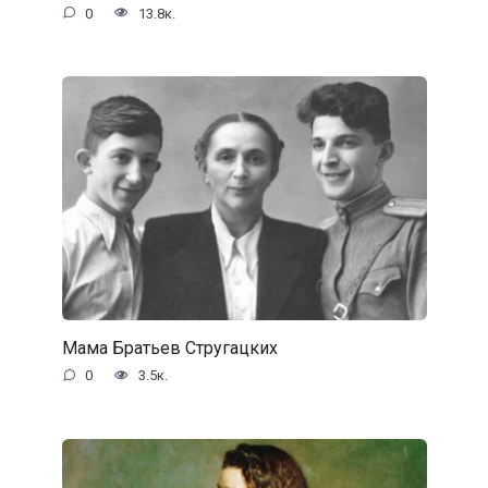
0
13.8к.
Мама Братьев Стругацких
0
3.5к.