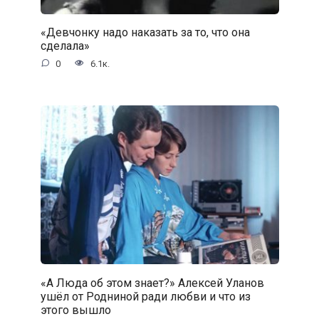
«Девчонку надо наказать за то, что она
сделала»
0
6.1к.
«А Люда об этом знает?» Алексей Уланов
ушёл от Родниной ради любви и что из
этого вышло