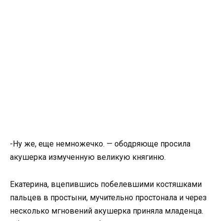
-Ну же, еще немножечко. — ободряюще просила
акушерка измученную великую княгиню.
Екатерина, вцепившись побелевшими костяшками
пальцев в простыни, мучительно простонала и через
несколько мгновений акушерка приняла младенца.