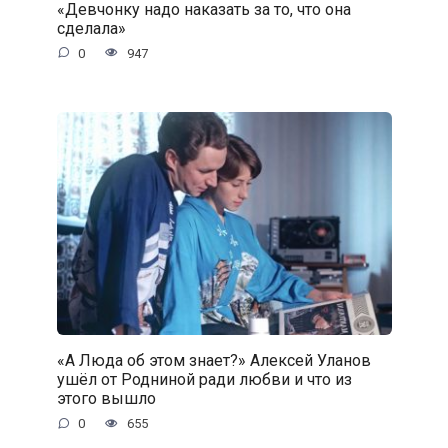
«Девчонку надо наказать за то, что она
сделала»
0
947
«А Люда об этом знает?» Алексей Уланов
ушёл от Родниной ради любви и что из
этого вышло
0
655