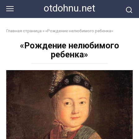
Перейти
otdohnu.net
к
контенту
Главная страница
»
«Рождение нелюбимого ребенка»
«Рождение нелюбимого
ребенка»