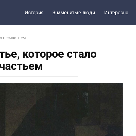
История
Знаменитые люди
Интересно
ло несчастьем
тье, которое стало
частьем