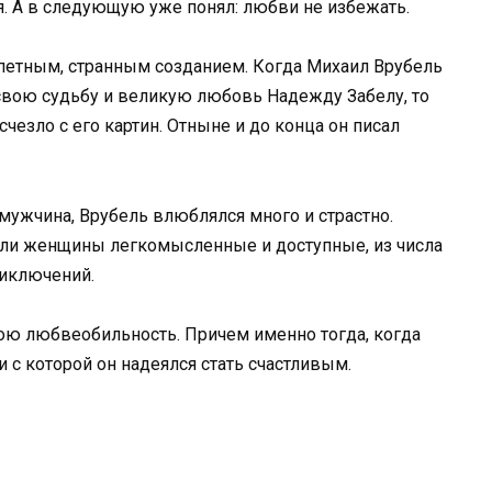
ся. А в следующую уже понял: любви не избежать.
етным, странным созданием. Когда Михаил Врубель
свою судьбу и великую любовь Надежду Забелу, то
чезло с его картин. Отныне и до конца он писал
ужчина, Врубель влюблялся много и страстно.
были женщины легкомысленные и доступные, из числа
риключений.
ою любвеобильность. Причем именно тогда, когда
и с которой он надеялся стать счастливым.