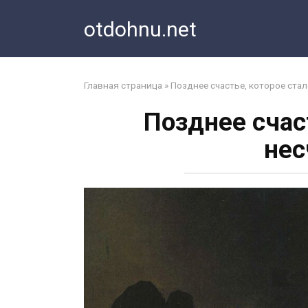
Перейти
otdohnu.net
к
контенту
Главная страница
»
Позднее счастье, которое ста
Позднее счас
нес