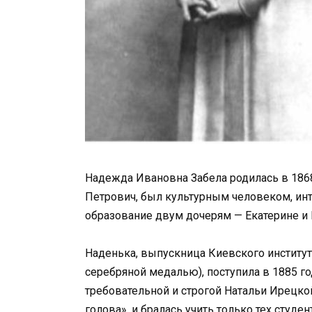
Надежда Ивановна Забела родилась в 1868 
Петрович, был культурным человеком, инт
образование двум дочерям — Екатерине и
Наденька, выпускница Киевского институ
серебряной медалью), поступила в 1885 г
требовательной и строгой Натальи Ирецкой
голова», и бралась учить только тех студ