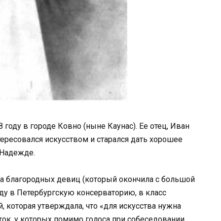
году в городе Ковно (ныне Каунас). Ее отец, Иван
ересовался искусством и старался дать хорошее
 Надежде.
та благородных девиц (который окончила с большой
оду в Петербургскую консерваторию, в класс
, которая утверждала, что «для искусства нужна
енток, у которых помимо голоса при собеседовании