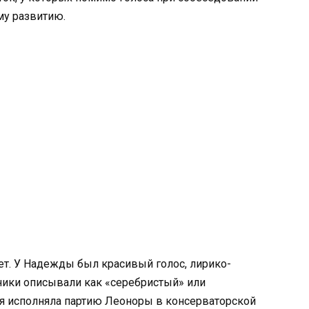
му развитию.
ет. У Надежды был красивый голос, лирико-
ники описывали как «серебристый» или
дя исполняла партию Леоноры в консерваторской