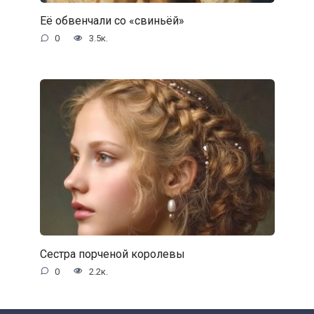
Её обвенчали со «свиньёй»
0
3.5к.
Сестра порченой королевы
0
2.2к.