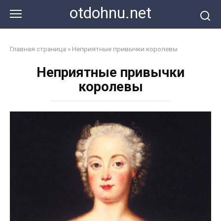
Перейти
otdohnu.net
к
контенту
Главная страница
»
Неприятные привычки королевы
Неприятные привычки
королевы