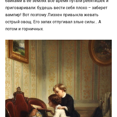
байками в ее землях все время пугали ребятишек и
приговаривали: будешь вести себя плохо – заберет
вампир! Вот поэтому Лизхен привыкла жевать
острый овощ. Его запах отпугивал злые силы… А
потом и горничных.