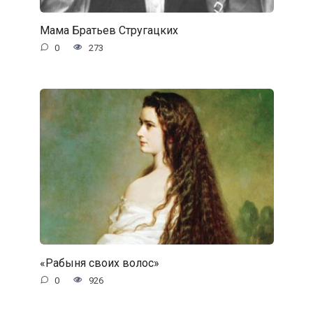
Мама Братьев Стругацких
0
273
«Рабыня своих волос»
0
926