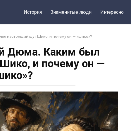
История
Знаменитые люди
Интересно
был настоящий шут Шико, и почему он — «шико»?
ой Дюма. Каким был
Шико, и почему он —
шико»?