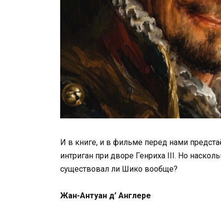
И в книге, и в фильме перед нами предста
интриган при дворе Генриха III. Но наскол
существовал ли Шико вообще?
Жан-Антуан д’ Англере