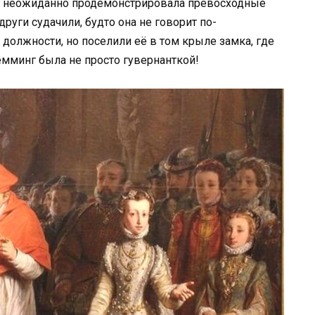
г неожиданно продемонстрировала превосходные
руги судачили, будто она не говорит по-
должности, но поселили её в том крыле замка, где
емминг была не просто гувернанткой!