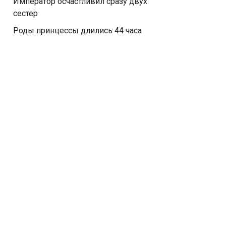
Император осчастливил сразу двух
сестер
Роды принцессы длились 44 часа