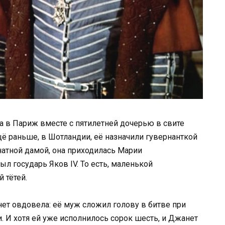
 в Париж вместе с пятилетней дочерью в свите
ё раньше, в Шотландии, её назначили гувернанткой
атной дамой, она приходилась Марии
ыл государь Яков IV. То есть, маленькой
 тётей.
нет овдовела: её муж сложил голову в битве при
. И хотя ей уже исполнилось сорок шесть, и Джанет