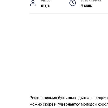
Автор
Время чтения
maja
4 мин.
Резкое письмо буквально дышало неприязн
можно скорее, гувернантку молодой коро