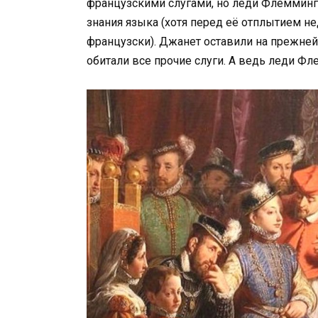
французскими слугами, но леди Флеммин
знания языка (хотя перед её отплытием нед
французски). Джанет оставили на прежней 
обитали все прочие слуги. А ведь леди Фл