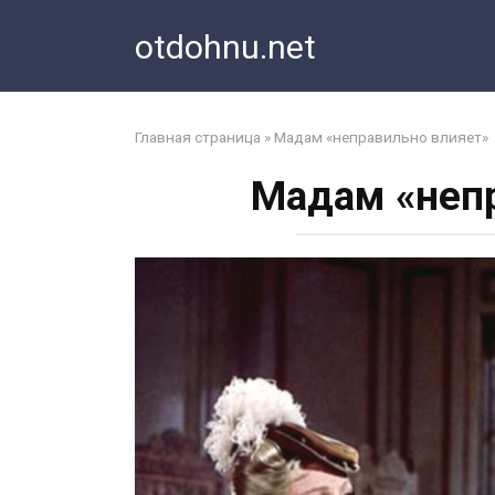
Перейти
otdohnu.net
к
контенту
Главная страница
»
Мадам «неправильно влияет»
Мадам «непр