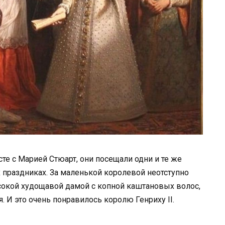
е с Марией Стюарт, они посещали одни и те же
х праздниках. За маленькой королевой неотступно
окой худощавой дамой с копной каштановых волос,
. И это очень понравилось королю Генриху II.