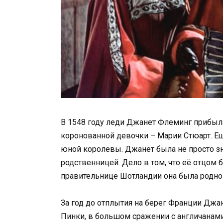
В 1548 году леди Джанет Флеминг прибыла
коронованной девочки – Марии Стюарт. Ещ
юной королевы. Джанет была не просто зн
родственницей. Дело в том, что её отцом б
правительнице Шотландии она была родной
За год до отплытия на берег Франции Джа
Пинки, в большом сражении с англичанами