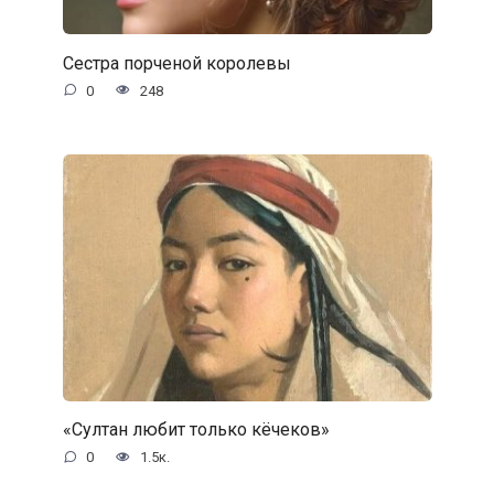
Сестра порченой королевы
0
248
«Султан любит только кёчеков»
0
1.5к.