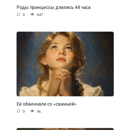
Роды принцессы длились 44 часа
0
647
Её обвенчали со «свиньёй»
0
3к.